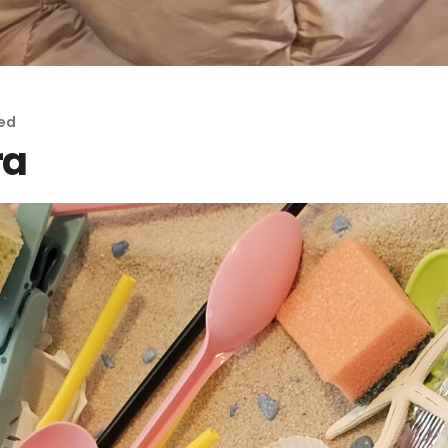
ed
ra