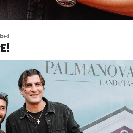
ized
E!