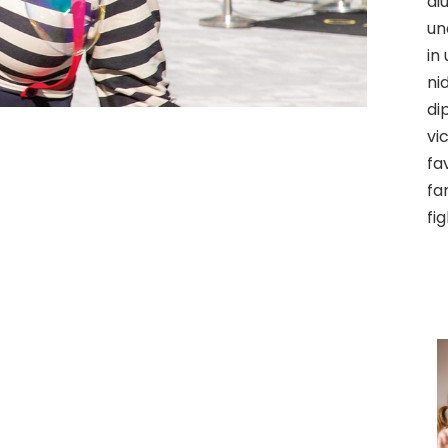
ai
un
in
ni
di
vi
fa
fa
figl