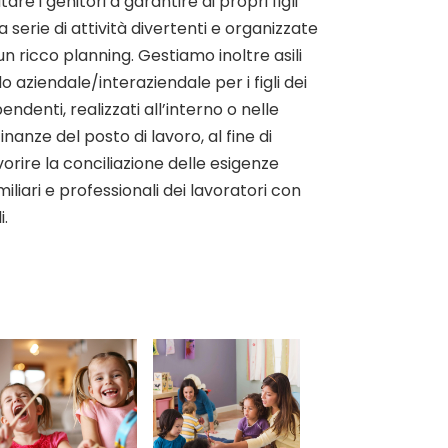
utare i genitori a garantire ai propri figli
a serie di attività divertenti e organizzate
 un ricco planning. Gestiamo inoltre asili
do aziendale/interaziendale per i figli dei
pendenti, realizzati all’interno o nelle
cinanze del posto di lavoro, al fine di
vorire la conciliazione delle esigenze
miliari e professionali dei lavoratori con
i.