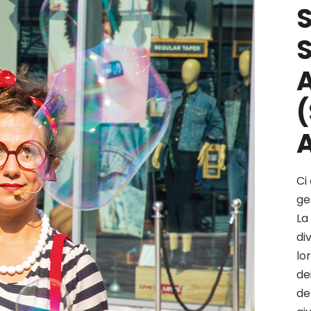
S
A
Ci
ge
La
di
lo
de
de